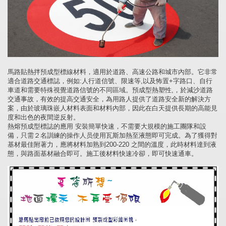
馬路貼熱拌預成型標線材料，適用於道路、高速公路和城市內部。它非常
適合道路交通標誌，例如:人行道信號、限速等,以及怖置+字路口、自行
車道和需要特殊視覺道路信號的不同區域。預成型熱塑性,，於減沙道路
交通事故，有效的提高交通安全，為用路人提供了道路安全新的解決方
案，由於玻璃珠嵌人材料表面和材料內部，因此在白天提供長期的高能見
度和出色的夜間逆反射。
熱熔預成型標誌的應用 安裝簡單快速，不需要大規模的施工團隊和設
備，只需２名訓練的操作人员使用瓦斯加熱至液態即可完成。為了獲得對
基材最佳附著力，應將材料加熟到200-220 之間的溫度，此時材料達到液
態，與路面基材融合即可。施工後材料快速冷卻，即可快速通車。