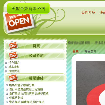
公司介紹
產
噴火槍．掃把．就能直接上手，屬於道路交通標誌標線號誌設置規則~~~更多訊息，請
首頁
首頁
﹥ 特色簡介
公司介紹
特色簡介
基本資料
聯絡資訊
相關連結
路馬貼產品應用分類
自行車道成型標線工程實蹟
自行車道火烤熱熔防滑成型標線
停車格劃線
警告標誌,禁止標誌,遵行標誌