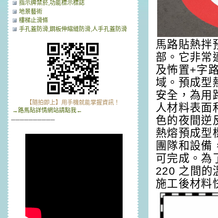
指示牌禁菸,功能標示標誌
地景藝術
樓梯止滑條
手孔蓋防滑,鋼板伸縮縫防滑,人手孔蓋防滑
馬路貼熱拌
部。它非常
及怖置+字
域。預成型
安全，為用
【隨拍即上】用手機就能掌握資訊！
人材料表面
→路馬貼詳情網站請點我←
色的夜間逆
──────────
熱熔預成型
團隊和設備
可完成。為
220 之
施工後材料